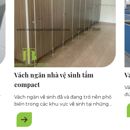
Vách ngăn nhà vệ sinh tấm
V
compact
Va
đứ
Vách ngăn vệ sinh đã và đang trở nên phổ
ng
biến trong các khu vực vệ sinh tại những
ho
nơi đông người như trung tâm thương mại,
sân bay, khu xí nghiệp… nhờ vào tính thẩm
mỹ, giữ gìn không gian vệ sinh sạch sẽ, gọn