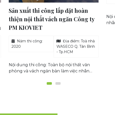
Hoà, Đồng Nai
Sản
Nội dung thi công: Vách ngăn bàn làm việc
ph
nhân viên; Chất liệu khung nhôm định
(V
hình hệ 50, bề mặt bọc vải nỉ.
202
Nội 
nhâ