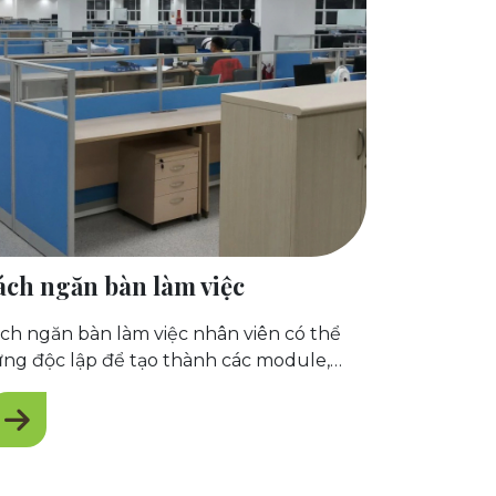
ách ngăn bàn làm việc
́ch ngăn bàn làm việc nhân viên có thể
ng độc lập để tạo thành các module,
ăn chia khu vực làm việc một cách linh
ạt, hiện đại, dễ tháo lắp, tính cơ động cao.