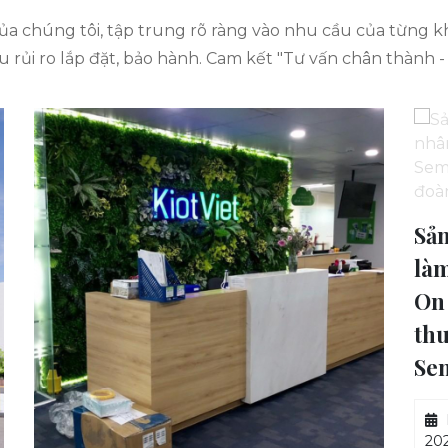
của chúng tôi, tập trung rõ ràng vào nhu cầu của từng k
u rủi ro lắp đặt, bảo hành. Cam kết "Tư vấn chân thành -
Sản xuất lắp đặt vách ngăn bàn
làm việc nhân viên Công ty TNHH
On Semiconductor Việt Nam trực
thuộc tập đoàn On
Semiconductor của Mỹ
Năm thi công:
Địa điểm: KCN
2022
Biên Hoà II, TP. Biên