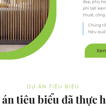
đẹp, phù hợ
phí tiết kiệ
thuật, công 
Chúng tôi
hiệu quả"
Xem
DỰ ÁN TIÊU BIỂU
án tiêu biểu đã thực 