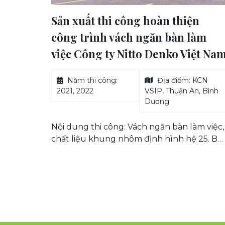
ện
Sản xuất thi công lắp đặt hoàn
làm
thiện nội thất vách ngăn Công ty
iệt Nam
PM KIOVIET
: KCN
Năm thi công:
Địa điểm: Toà nhà
An, Bình
2020
WASECO Q. Tân Bình
- Tp.HCM
làm việc,
Nội dung thi công: Toàn bộ nội thất văn
ệ 25. Bề
phòng và vách ngăn bàn làm việc nhân
ó khung
viên.