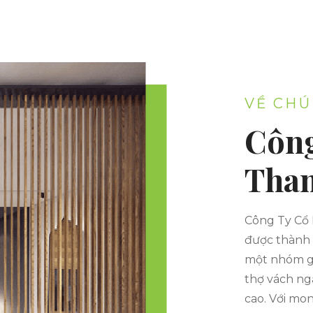
gàng, hạn chế ẩm mốc và vi khuẩn . Bài viết
sau đây sẽ giúp khách hàng nắm rõ hơn về
sản phẩm vách ngăn vệ sinh cũng như gợi ý
địa điểm lắp đặt uy tín hàng đầu tại Việt
Nam.
VỀ CHÚ
Công
Than
Công Ty Cổ
được thành 
một nhóm gồ
thợ vách ng
cao. Với mo